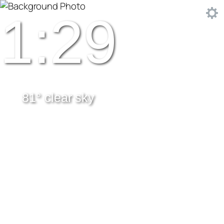
1:29
81° clear sky